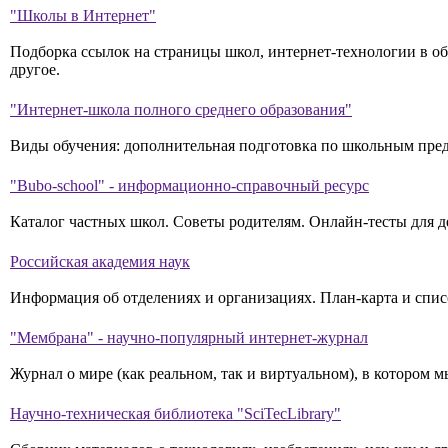
"Школы в Интернет"
Подборка ссылок на страницы школ, интернет-технологии в о
другое.
"Интернет-школа полного среднего образования"
Виды обучения: дополнительная подготовка по школьным предм
"Bubo-school" - информационно-справочный ресурс
Каталог частных школ. Советы родителям. Онлайн-тесты для д
Российская академия наук
Информация об отделениях и организациях. План-карта и спис
"Мембрана" - научно-популярный интернет-журнал
Журнал о мире (как реальном, так и виртуальном), в котором 
Научно-техническая библиотека "SciTecLibrary"