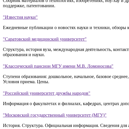
Сборник материалов о технологиях, изобретениях, ноу-хау и д
поддержке, патентовании.
"Известия науки"
Ежедневные публикации о новостях науки и техники, обзоры кн
"Саратовский медицинский университет"
Структура, история вуза, международная деятельность, конта
образования и науки.
"Классический пансион МГУ имени М.В. Ломоносова"
Ступени образования: дошкольное, начальное, базовое средне
Условия приема. Цены.
"Российский университет дружбы народов"
Информация о факультетах и филиалах, кафедрах, центрах доп
"Московский государственный университет (МГУ)"
История. Структура. Официальная информация. Сведения для 