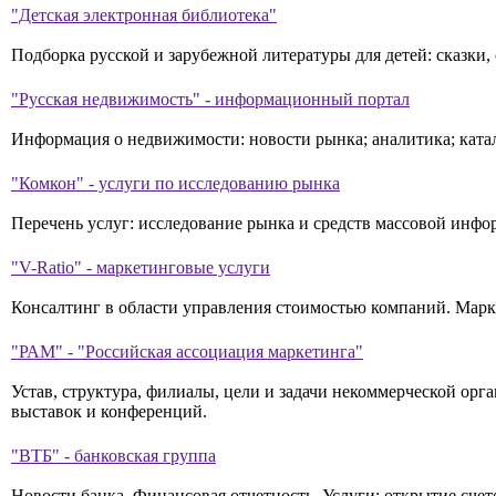
"Детская электронная библиотека"
Подборка русской и зарубежной литературы для детей: сказки, 
"Русская недвижимость" - информационный портал
Информация о недвижимости: новости рынка; аналитика; ката
"Комкон" - услуги по исследованию рынка
Перечень услуг: исследование рынка и средств массовой инф
"V-Ratio" - маркетинговые услуги
Консалтинг в области управления стоимостью компаний. Марк
"РАМ" - "Российская ассоциация маркетинга"
Устав, структура, филиалы, цели и задачи некоммерческой орг
выставок и конференций.
"ВТБ" - банковская группа
Новости банка. Финансовая отчетность. Услуги: открытие сче