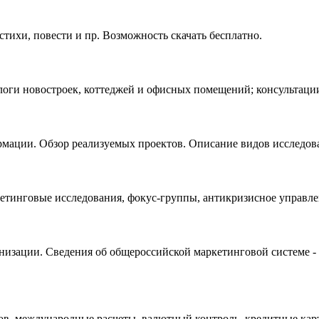
стихи, повести и пр. Возможность скачать бесплатно.
логи новостроек, коттеджей и офисных помещений; консультаци
ормации. Обзор реализуемых проектов. Описание видов исследо
етинговые исследования, фокус-группы, антикризисное управле
анизации. Сведения об общероссийской маркетинговой системе -
тов, международные расчеты, валютный контроль, кредитные кар